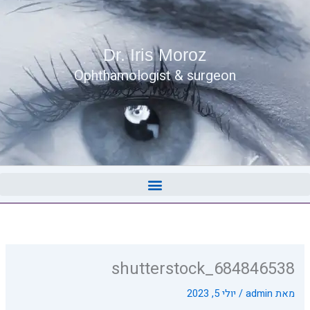
Dr. Iris Moroz
Ophthamologist & surgeon
shutterstock_684846538
מאת
admin
/
יולי 5, 2023