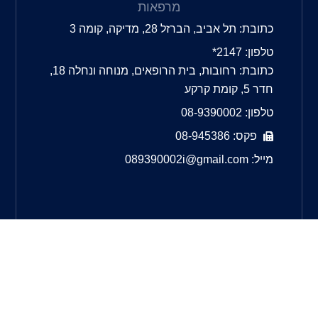
מרפאות
כתובת: תל אביב, הברזל 28, מדיקה, קומה 3
טלפון: 2147*
כתובת: רחובות, בית הרופאים, מנוחה ונחלה 18,
חדר 5, קומת קרקע
טלפון: 08-9390002
פקס: 08-945386
מייל: 089390002i@gmail.com
DR. IRIS MOROZ
OPHTHAMOLOGIST & SURGEON
OPHTHALMIC ULTRASOUND SPECIALIST