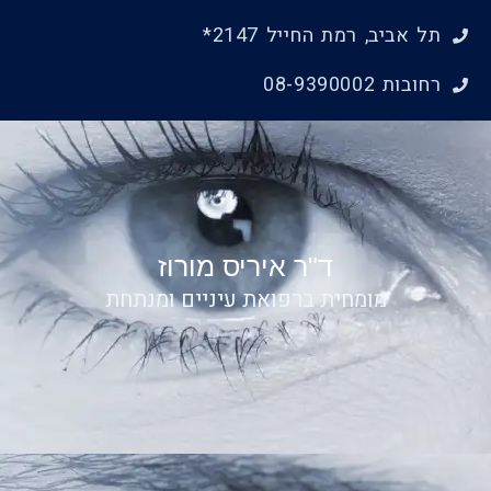
ילוג
תל אביב, רמת החייל 2147*
תוכן
רחובות 08-9390002
ד"ר איריס מורוז
מומחית ברפואת עיניים ומנתחת