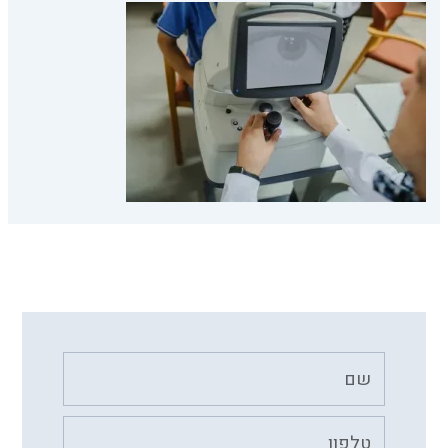
שם
טלפון