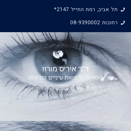
ילוג
תל אביב, רמת החייל 2147*
תוכן
רחובות 08-9390002
ד"ר איריס מורוז
מומחית ברפואת עיניים ומנתחת