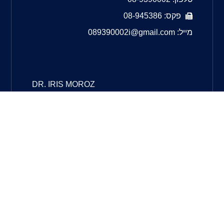
פקס: 08-945386
מייל: 089390002i@gmail.com
DR. IRIS MOROZ
OPHTHAMOLOGIST & SURGEON
OPHTHALMIC ULTRASOUND SPECIALIST
ד"ר איריס מורוז באינפומד
© כל הזכויות שמורות לאינפומד